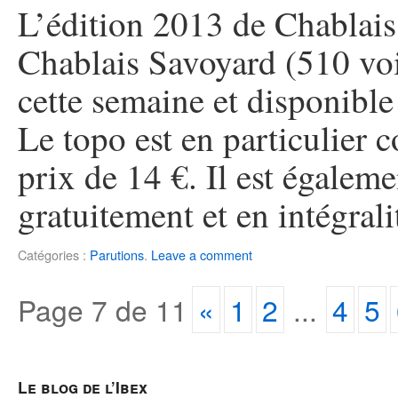
L’édition 2013 de Chablais
Chablais Savoyard (510 voi
cette semaine et disponible
Le topo est en particulier
prix de 14 €. Il est égalem
gratuitement et en intégrali
Catégories :
Parutions
.
Leave a comment
Page
7
de
11
«
1
2
...
4
5
Le blog de l’Ibex