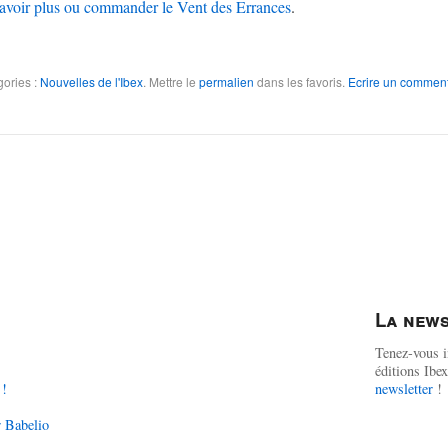
avoir plus ou commander le Vent des Errances
.
ories :
Nouvelles de l'Ibex
.
Mettre le
permalien
dans les favoris.
Ecrire un comment
La news
Tenez-vous i
éditions Ib
 !
newsletter
!
r Babelio