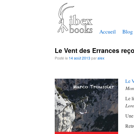
Accueil
Blog
Le Vent des Errances reço
Posté le
14 août 2013
par
alex
Le V
Mon
Le l
Lore
Une 
Retr