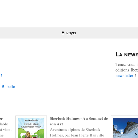
Envoyer
La news
Tenez-vous i
éditions Ib
 !
newsletter
!
r Babelio
er
Sherlock Holmes - Au Sommet de
son Art
dable
nt vient
Aventures alpines de Sherlock
une
Holmes, par Jean Pierre Banville